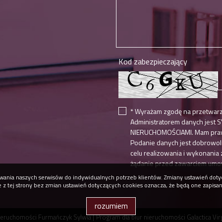
Kod zabezpieczający
* Wyrażam zgodę na przetwar
Administratorem danych jes
NIERUCHOMOŚCIAMI. Mam prawo
Podanie danych jest dobrowol
celu realizowania i wykonania
żądanie przed zawarciem umo
osowania naszych serwisów do indywidualnych potrzeb klientów. Zmiany ustawień do
ie z tej strony bez zmian ustawień dotyczących cookies oznacza, że będą one zapisa
rozumiem
ieruchomości Furmańczyk Sylwia |
Program dla biur nieruchomości
Galactica Vi