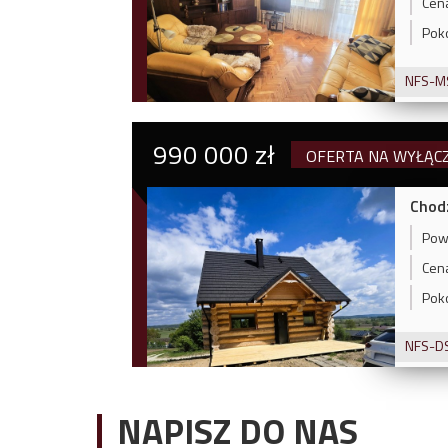
Cen
Poko
NFS-M
990 000 zł
OFERTA NA WYŁĄC
Chodz
Powi
Cen
Poko
NFS-D
NAPISZ DO NAS