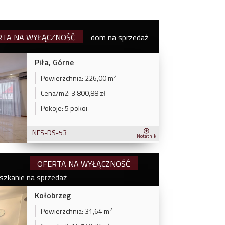
RTA NA WYŁĄCZNOŚĆ
dom na sprzedaż
Piła, Górne
2
Powierzchnia:
226,00 m
Cena/m2:
3 800,88 zł
Pokoje:
5 pokoi
NFS-DS-53
Notatnik
OFERTA NA WYŁĄCZNOŚĆ
szkanie na sprzedaż
Kołobrzeg
2
Powierzchnia:
31,64 m