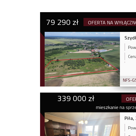
79 290 zł
OFERTA NA WYŁĄCZN
Szydł
Powi
Cen
NFS-G
339 000 zł
OFE
mieszkanie na sprz
Piła,
Powi