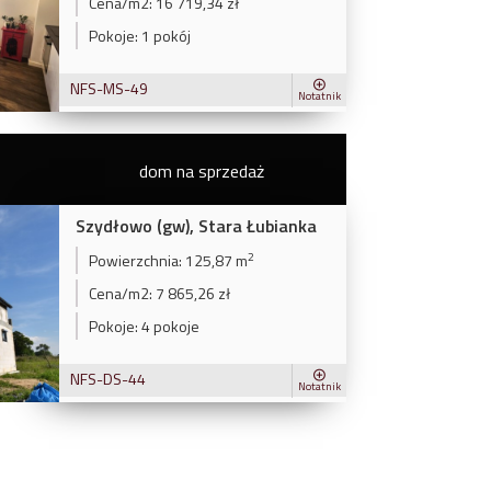
Cena/m2:
16 719,34 zł
Pokoje:
1 pokój
NFS-MS-49
Notatnik
dom na sprzedaż
Szydłowo (gw), Stara Łubianka
2
Powierzchnia:
125,87 m
Cena/m2:
7 865,26 zł
Pokoje:
4 pokoje
NFS-DS-44
Notatnik