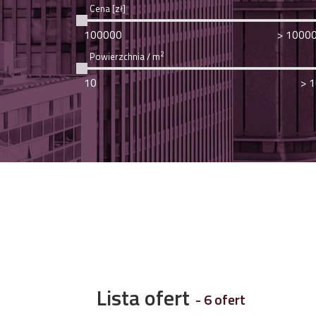
Cena [zł]
2
Powierzchnia / m
Lista ofert
- 6 ofert