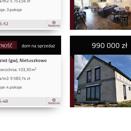
a/m2:
5 753,56 zł
je:
3 pokoje
S-52
Notatnik
990 000 zł
ZNOŚĆ
dom na sprzedaż
ież (gw), Nietuszkowo
2
erzchnia:
103,30 m
a/m2:
9 583,74 zł
je:
4 pokoje
S-48
Notatnik