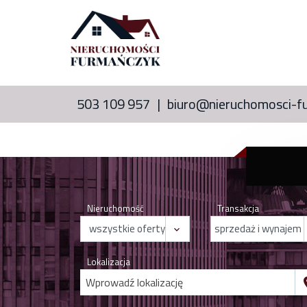
503 109 957
biuro@nieruchomosci-f
Nieruchomość
Transakcja
Lokalizacja
Wprowadź lokalizację